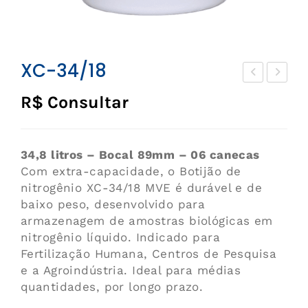
XC-34/18
ryo
ryo
R$ Consultar
shi
shi
ppe
ppe
r –
r –
34,8 litros – Bocal 89mm – 06 canecas
XC
IAT
Com extra-capacidade, o Botijão de
nitrogênio XC-34/18 MVE é durável e de
A
baixo peso, desenvolvido para
armazenagem de amostras biológicas em
nitrogênio líquido. Indicado para
Fertilização Humana, Centros de Pesquisa
e a Agroindústria. Ideal para médias
quantidades, por longo prazo.