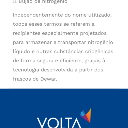
Bujão de nitrogênio
Independentemente do nome utilizado,
todos esses termos se referem a
recipientes especialmente projetados
para armazenar e transportar nitrogênio
líquido e outras substâncias criogênicas
de forma segura e eficiente, graças à
tecnologia desenvolvida a partir dos
frascos de Dewar.