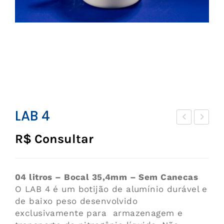
LAB 4
VE
AB
R$ Consultar
ST
5
OC
K
04 litros – Bocal 35,4mm – Sem Canecas
816
O LAB 4 é um botijão de alumínio durável e
de baixo peso desenvolvido
P-
exclusivamente para armazenagem e
2T-