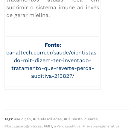
suprimir o sistema imune ao invés
de gerar mielina.
Fonte:
canaltech.com.br/saude/cientistas-
do-mit-dizem-ter-inventado-
tratamento-que-reverte-perda-
auditiva-213827/
Tags:
#audição
,
#célulasciliadas
,
#célulasfoliculares
,
#célulasprogenitoras
,
#MIT
,
#perdaauditiva
,
#terapiaregenerativa