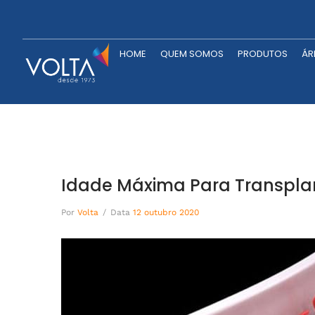
HOME
QUEM SOMOS
P
HOME
QUEM SOMOS
PRODUTOS
ÁR
Idade Máxima Para Transpla
Por
Volta
/
Data
12 outubro 2020