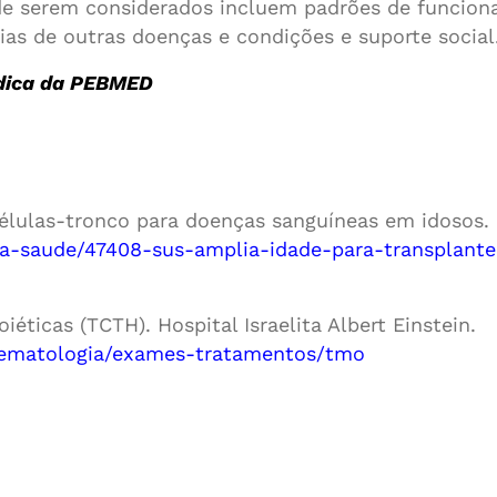
 de serem considerados incluem padrões de funciona
as de outras doenças e condições e suporte social
édica da PEBMED
células-tronco para doenças sanguíneas em idosos. 
cia-saude/47408-sus-amplia-idade-para-transplant
éticas (TCTH). Hospital Israelita Albert Einstein.
/hematologia/exames-tratamentos/tmo