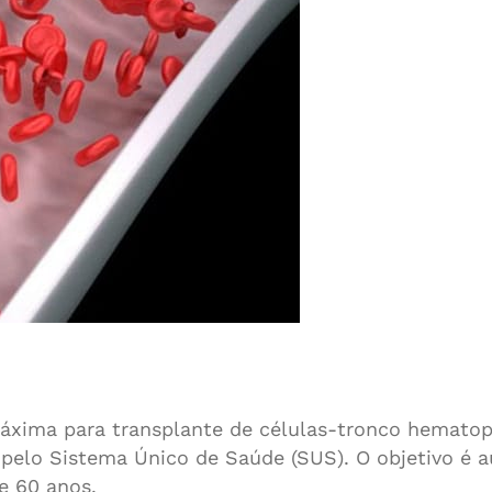
áxima para transplante de células-tronco hematopo
 pelo Sistema Único de Saúde (SUS).
O objetivo é 
e 60 anos.