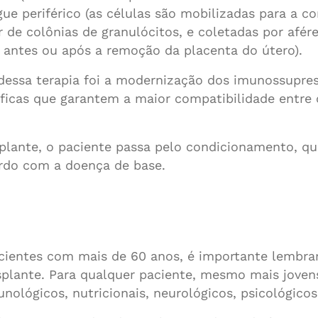
gue periférico (as células são mobilizadas para a c
e colônias de granulócitos, e coletadas por aféres
 antes ou após a remoção da placenta do útero).
dessa terapia foi a modernização dos imunossupress
cíficas que garantem a maior compatibilidade entre 
plante, o paciente passa pelo condicionamento, qu
rdo com a doença de base.
acientes com mais de 60 anos, é importante lembrar
splante. Para qualquer paciente, mesmo mais jovens
unológicos, nutricionais, neurológicos, psicológico