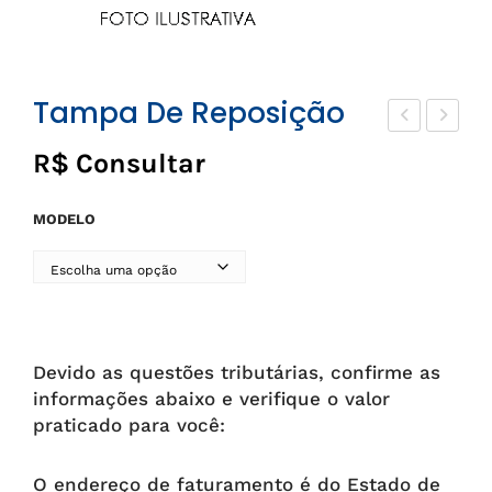
Tampa De Reposição
ane
stoj
R$ Consultar
ca
o
de
par
MODELO
rep
a
osi
Cri
ção
otu
bo
Devido as questões tributárias, confirme as
informações abaixo e verifique o valor
praticado para você:
O endereço de faturamento é do Estado de