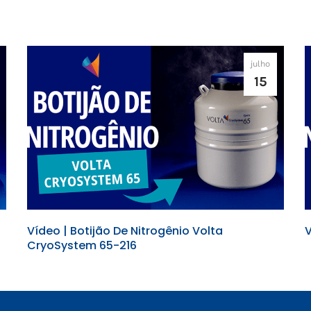
julho
15
Vídeo | Botijão De Nitrogênio Volta
V
CryoSystem 65-216