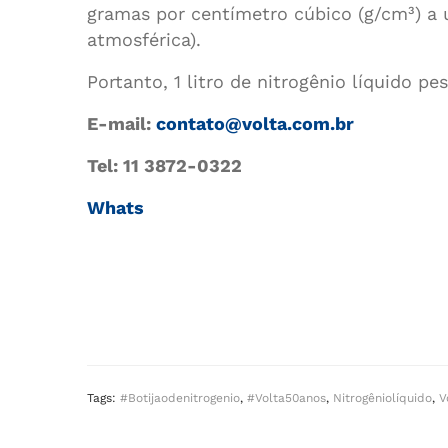
gramas por centímetro cúbico (g/cm³) a 
atmosférica).
Portanto, 1 litro de nitrogênio líquido 
E-mail:
contato@volta.com.br
Tel: 11 3872-0322
Whats
Tags:
#botijaodenitrogenio
,
#volta50anos
,
Nitrogêniolíquido
,
V