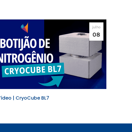
julho
08
ídeo | CryoCube BL7