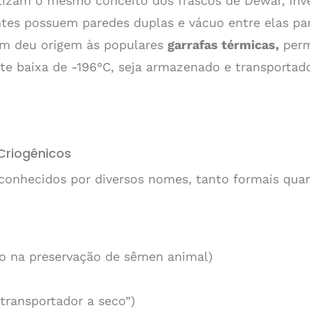
izam o mesmo conceito dos frascos de Dewar, inve
ntes possuem paredes duplas e vácuo entre elas pa
bém deu origem às populares
garrafas térmicas,
permi
e baixa de -196°C, seja armazenado e transportad
Criogênicos
o conhecidos por diversos nomes, tanto formais qua
so na preservação de sêmen animal)
transportador a seco”)