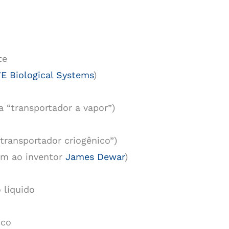
te
E Biological Systems
)
a “transportador a vapor”)
transportador criogênico”)
m ao inventor
James Dewar
)
 líquido
ico