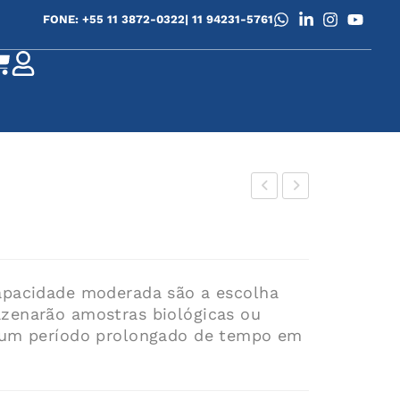
FONE: +55 11 3872-0322
| 11 94231-5761
DS
DS
47-
10-
127
90
SQ
capacidade moderada são a escolha
azenarão amostras biológicas ou
r um período prolongado de tempo em