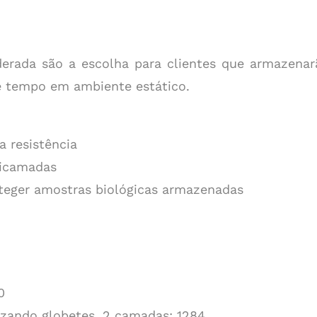
erada são a escolha para clientes que armazenar
e tempo em ambiente estático.
a resistência
ticamadas
teger amostras biológicas armazenadas
0
lizando globetes, 2 camadas
:
1284