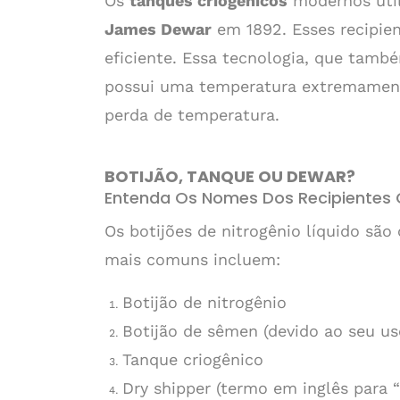
Os
tanques criogênicos
modernos util
James Dewar
em 1892. Esses recipie
eficiente. Essa tecnologia, que tam
possui uma temperatura extremament
perda de temperatura.
BOTIJÃO, TANQUE OU DEWAR?
Entenda Os Nomes Dos Recipientes 
Os botijões de nitrogênio líquido sã
mais comuns incluem:
Botijão de nitrogênio
Botijão de sêmen (devido ao seu u
Tanque criogênico
Dry shipper (termo em inglês para “