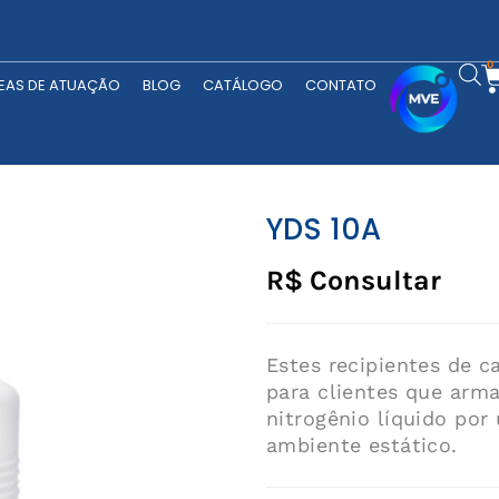
RODUTOS
ÁREAS DE ATUAÇÃO
BLOG
CATÁLOGO
CONTATO
0
EAS DE ATUAÇÃO
BLOG
CATÁLOGO
CONTATO
YDS 10A
R$ Consultar
Estes recipientes de 
para clientes que arm
nitrogênio líquido po
ambiente estático.