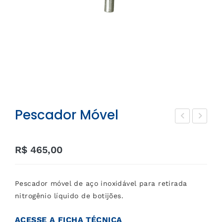
Pescador Móvel
uva
lar
Cri
me
R$
465,00
ogê
de
nic
Nív
Pescador móvel de aço inoxidável para retirada
a –
el
nitrogênio líquido de botijões.
Cot
ove
ACESSE A FICHA TÉCNICA