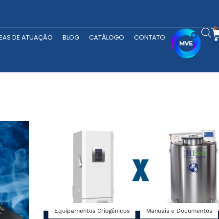
RODUTOS
ÁREAS DE ATUAÇÃO
BLOG
CATÁLOGO
CONTATO
0
EAS DE ATUAÇÃO
BLOG
CATÁLOGO
CONTATO
Equipamentos Criogênicos
Manuais e Documentos