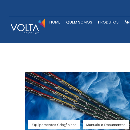
HOME
QUEM SOMOS
P
HOME
QUEM SOMOS
PRODUTOS
ÁR
Equipamentos Criogênicos
Manuais e Documentos