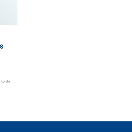
s
nto de