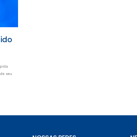
uido
ápida
 de seu