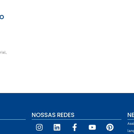
ro
ial,
NOSSAS REDES
N
Ass
lan