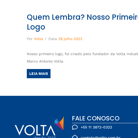
Quem Lembra? Nosso Primei
Logo
Por
Volta
/
Data
28 julho 2023
Nosso primeiro logo, foi criado pelo fundador da Volta Industr
Marco Antonio Volta.
LEIA MAIS
FALE CONOSCO
+55 11 3872-0322
contato@volta.com.br