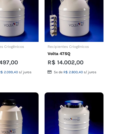
es Criogênicos
Recipientes Criogênicos
Volta 47SQ
497,00
R$
14.002,00
R$
2.099,40
s/ juros
5x de
R$
2.800,40
s/ juros