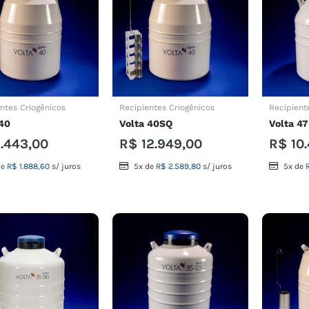
ntes Criogênicos
Recipientes Criogênicos
Recipient
40
Volta 40SQ
Volta 47
.443,00
R$
12.949,00
R$
10.
de
R$
1.888,60
s/ juros
5x de
R$
2.589,80
s/ juros
5x de