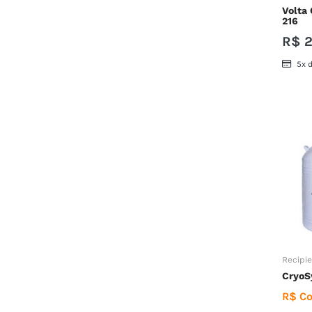
Volta
216
R$
2
5x 
Recipie
CryoS
R$ Co