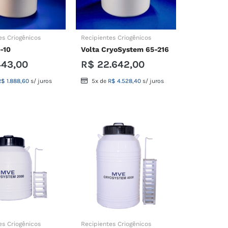
es Criogênicos
Recipientes Criogênicos
-10
Volta CryoSystem 65-216
443,00
R$
22.642,00
R$
1.888,60
s/ juros
5x de
R$
4.528,40
s/ juros
es Criogênicos
Recipientes Criogênicos