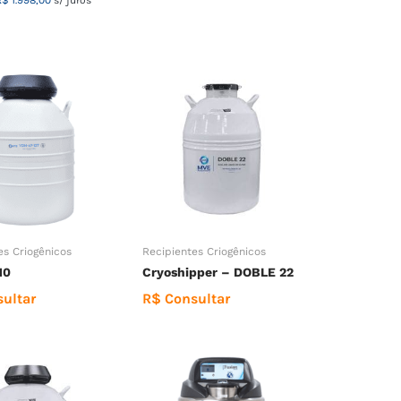
R$
1.998,00
s/ juros
es Criogênicos
Recipientes Criogênicos
10
Cryoshipper – DOBLE 22
ultar
R$ Consultar