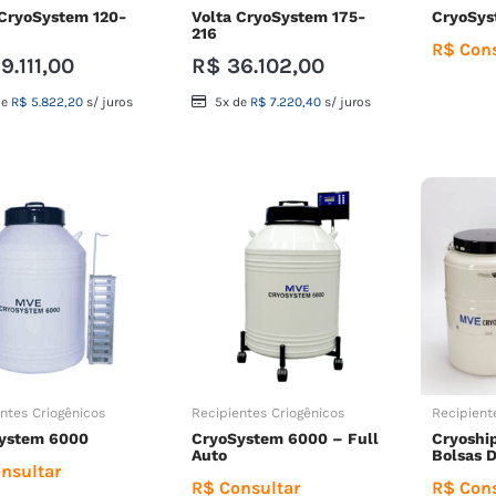
 CryoSystem 120-
Volta CryoSystem 175-
CryoSys
216
R$ Cons
9.111,00
R$
36.102,00
de
R$
5.822,20
s/ juros
5x de
R$
7.220,40
s/ juros
ntes Criogênicos
Recipientes Criogênicos
Recipient
ystem 6000
CryoSystem 6000 – Full
Cryoshi
Auto
Bolsas 
nsultar
R$ Consultar
R$ Cons