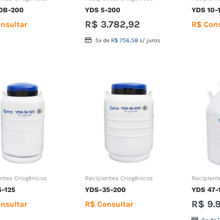
0B-200
YDS 5-200
YDS 10-
R$
3.782,92
nsultar
R$ Cons
5x de
R$
756,58
s/ juros
ntes Criogênicos
Recipientes Criogênicos
Recipient
5-125
YDS-35-200
YDS 47-
R$
9.
nsultar
R$ Consultar