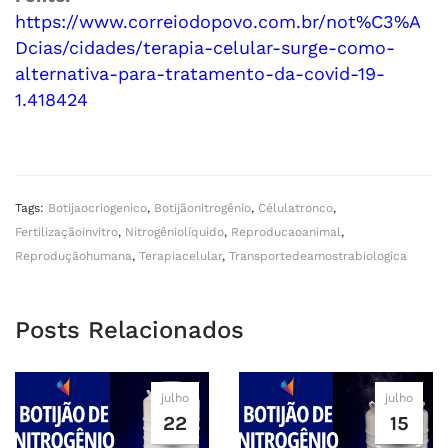
https://www.correiodopovo.com.br/not%C3%A
Dcias/cidades/terapia-celular-surge-como-
alternativa-para-tratamento-da-covid-19-
1.418424
Tags:
Botijaocriogenico
,
Botijãonitrogênio
,
Célulatronco
,
Fertilizaçãoinvitro
,
Nitrogêniolíquido
,
Reproducaoanimal
,
Reproduçãohumana
,
Terapiacelular
,
Transportedeamostrabiologica
Posts Relacionados
julho
julho
22
15