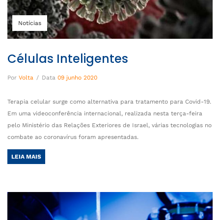
Notícias
Células Inteligentes
Por
Volta
/
Data
09 junho 2020
Terapia celular surge como alternativa para tratamento para Covid-19.
Em uma videoconferência internacional, realizada nesta terça-feira
pelo Ministério das Relações Exteriores de Israel, várias tecnologias no
combate ao coronavírus foram apresentadas.
LEIA MAIS