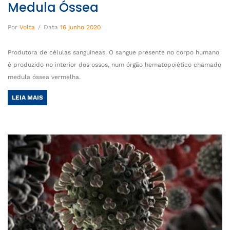
Medula Óssea
Por
Volta
/
Data
16 junho 2020
Produtora de células sanguíneas. O sangue presente no corpo humano
é produzido no interior dos ossos, num órgão hematopoiético chamado
medula óssea vermelha.
LEIA MAIS