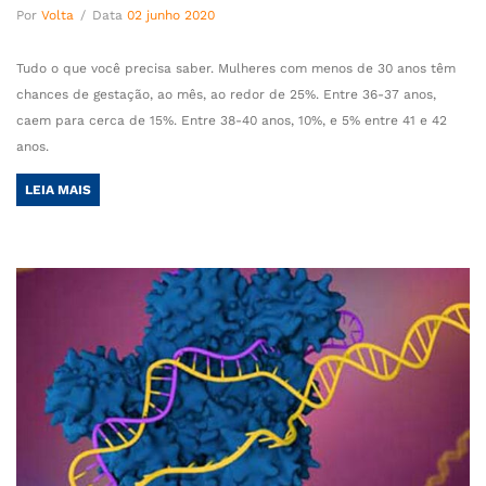
Por
Volta
/
Data
02 junho 2020
Tudo o que você precisa saber. Mulheres com menos de 30 anos têm
chances de gestação, ao mês, ao redor de 25%. Entre 36-37 anos,
caem para cerca de 15%. Entre 38-40 anos, 10%, e 5% entre 41 e 42
anos.
LEIA MAIS